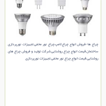
سازه پیش ساخته
سنگ ساختمانی
عایق ساختمان
سرویس بهداشتی
پله,نرده,حفاظ
چراغ ها-فروش انواع چراغ,لامپ,چراغ نور مخفی,تجهیزات نورپردازی
برقی,روشنایی,ایمنی
ساختمان,قیمت انواع چراغ روشنایی,شرکت تولید و فروش چراغ های
تاسیسات ساختمان
روشنایی,قیمت انواع چراغ نور مخفی,تجهیزات نورپردازی
ابزار آلات ساختمانی
تعمیر و نگهداری ساختمان
محوطه سازی و نما
ماشین آلات ساختمانی
ژئوتکنیک
متفرقه