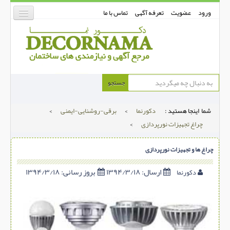
ورود
عضویت
تعرفه آگهی
تماس با ما
دکورنما
جستجو
کفپوش
شما اینجا هستید :
دکورنما
>
برقی-روشنایی-ایمنی
>
دیوارپوش
چراغ تجهیزات نورپردازی
>
دکوراسیون داخلی
چراغ ها و تجهیزات نورپردازی
درب و پنجره
بتن-بتون
ارسال:
۱۳۹۴/۳/۱۸
بروز رسانی:
۱۳۹۴/۳/۱۸
دکورنما
شهری ترافیکی
ساخت و ساز
مصالح ساختمانی