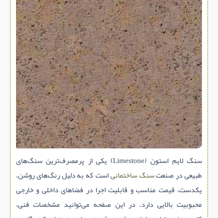
سازه پیش ساخته
سنگ ساختمانی
عایق ساختمان
سرویس بهداشتی
پله,نرده,حفاظ
برقی,روشنایی,ایمنی
تاسیسات ساختمان
ابزار آلات ساختمانی
تعمیر و نگهداری ساختمان
محوطه سازی و نما
سنگ لایم‌ استون (Limestone) یکی از پرمصرف‌ترین سنگ‌های
طبیعی در صنعت
سنگ ساختمانی
است که به دلیل رنگ‌های روشن،
ماشین آلات ساختمانی
یکدست، قیمت مناسب و قابلیت اجرا در فضاهای داخلی و خارجی
ژئوتکنیک
محبوبیت بالایی دارد. در این صفحه می‌توانید مشخصات فنی،
متفرقه