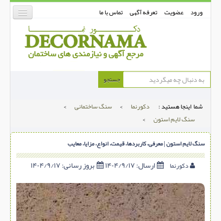
ورود
عضویت
تعرفه آگهی
تماس با ما
دکورنما
جستجو
کفپوش
شما اینجا هستید :
دکورنما
>
سنگ ساختمانی
>
دیوارپوش
سنگ لایم استون
>
دکوراسیون داخلی
سنگ لایم‌ استون | معرفی، کاربردها، قیمت، انواع، مزایا، معایب
درب و پنجره
بتن-بتون
ارسال:
۱۴۰۴/۹/۱۷
بروز رسانی:
۱۴۰۴/۹/۱۷
دکورنما
شهری ترافیکی
ساخت و ساز
مصالح ساختمانی