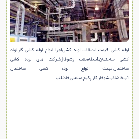
سازه پیش ساخته
سنگ ساختمانی
عایق ساختمان
سرویس بهداشتی
پله,نرده,حفاظ
لوله کشی-قیمت اتصالات لوله کشی,اجرا انواع لوله کشی گاز,لوله
کشی ساختمان,آب,فاضلاب وشوفاژ,شرکت های لوله کشی
برقی,روشنایی,ایمنی
ساختمان,قیمت انواع لوله کشی, ساختمان
تاسیسات ساختمان
آب,فاضلاب,شوفاژ,گاز,پکیج,صنعتی,فاضلاب
ابزار آلات ساختمانی
تعمیر و نگهداری ساختمان
محوطه سازی و نما
ماشین آلات ساختمانی
ژئوتکنیک
متفرقه