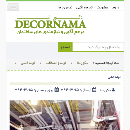
ورود
عضویت
تعرفه آگهی
تماس با ما
دکورنما
جستجو
کفپوش
شما اینجا هستید :
دکورنما
>
لوله و اتصالات
>
لوله کشی
>
دیوارپوش
دکوراسیون داخلی
لوله کشی
درب و پنجره
ارسال:
۱۳۹۴/۳/۱۵
بروز رسانی:
۱۳۹۴/۳/۱۵
دکورنما
بتن-بتون
شهری ترافیکی
ساخت و ساز
مصالح ساختمانی