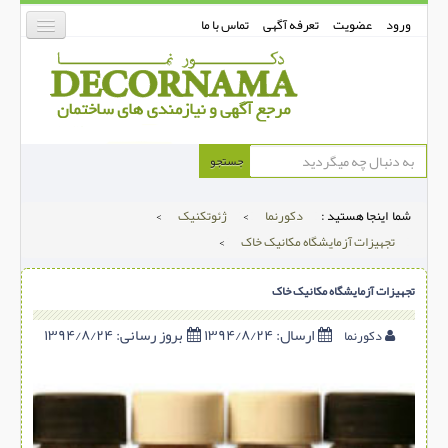
ورود
عضویت
تعرفه آگهی
تماس با ما
دکورنما
جستجو
کفپوش
شما اینجا هستید :
دکورنما
>
ژئوتکنیک
>
دیوارپوش
تجهیزات آزمایشگاه مکانیک خاک
>
دکوراسیون داخلی
تجهیزات آزمایشگاه مکانیک خاک
درب و پنجره
بتن-بتون
ارسال:
۱۳۹۴/۸/۲۴
بروز رسانی:
۱۳۹۴/۸/۲۴
دکورنما
شهری ترافیکی
ساخت و ساز
مصالح ساختمانی