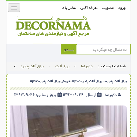
ورود
عضویت
تعرفه آگهی
تماس با ما
دکورنما
جستجو
کفپوش
شما اینجا هستید :
دکورنما
>
یراق آلات
>
یراق آلات پنجره
>
دیوارپوش
دکوراسیون داخلی
یراق آلات پنجره - یراق آلات پنجره upvc -فروش یراق آلات پنجره upvc
درب و پنجره
ارسال:
۱۳۹۳/۹/۲۶
بروز رسانی:
۱۳۹۳/۹/۲۶
دکورنما
بتن-بتون
شهری ترافیکی
ساخت و ساز
مصالح ساختمانی