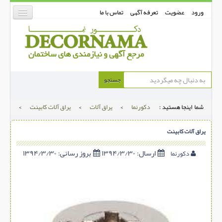
ورود
عضویت
تعرفه آگهی
تماس با ما
دکورنما
جستجو
کفپوش
شما اینجا هستید :
دکورنما
>
یراق آلات
>
یراق آلات کابینت
>
دیوارپوش
دکوراسیون داخلی
یراق آلات کابینت
درب و پنجره
ارسال:
۱۳۹۴/۳/۳۰
بروز رسانی:
۱۳۹۴/۳/۳۰
دکورنما
بتن-بتون
شهری ترافیکی
ساخت و ساز
مصالح ساختمانی