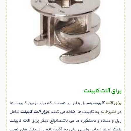
سازه پیش ساخته
سنگ ساختمانی
عایق ساختمان
سرویس بهداشتی
پله,نرده,حفاظ
برقی,روشنایی,ایمنی
تاسیسات ساختمان
ابزار آلات ساختمانی
تعمیر و نگهداری ساختمان
یراق آلات کابینت
محوطه سازی و نما
یراق آلات
کابینت
وسایل و ابزاری هستند که برای تزیین کابینت ها
ماشین آلات ساختمانی
در
آشپزخانه
به کابینت ها اضافه می کنند .
ابزار آلات کابینت
شامل
ژئوتکنیک
ریل و دسته و دستگیره ها می باشد.انواع دیگر یراق آلات کابینت
متفرقه
باعث ایجاد زیبایی ونمایی عالی به آشپزخانه و کابینت های نصب