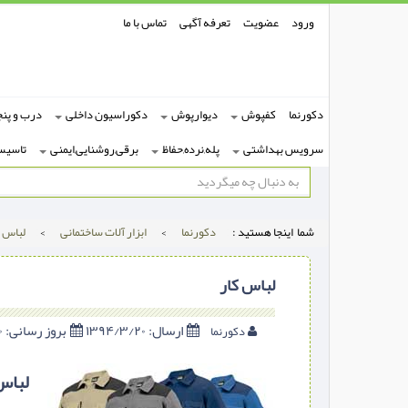
ورود
عضویت
تعرفه آگهی
تماس با ما
دکورنما
کفپوش
دیوارپوش
دکوراسیون داخلی
درب و پنج
سرویس بهداشتی
پله,نرده,حفاظ
برقی,روشنایی,ایمنی
تاسیس
شما اینجا هستید :
دکورنما
>
ابزار آلات ساختمانی
>
لباس ک
لباس کار
ارسال:
۱۳۹۴/۳/۲۰
بروز رسانی:
۱۳۹۴/۳/۲۰
دکورنما
لباس 