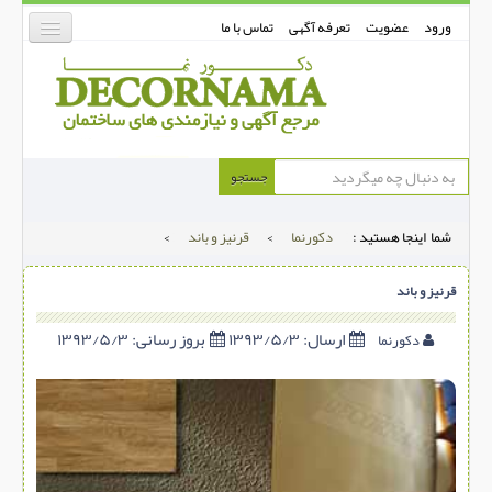
ورود
عضویت
تعرفه آگهی
تماس با ما
دکورنما
جستجو
کفپوش
شما اینجا هستید :
دکورنما
>
قرنیز و باند
>
دیوارپوش
دکوراسیون داخلی
قرنیز و باند
درب و پنجره
ارسال:
۱۳۹۳/۵/۳
بروز رسانی:
۱۳۹۳/۵/۳
دکورنما
بتن-بتون
شهری ترافیکی
ساخت و ساز
مصالح ساختمانی