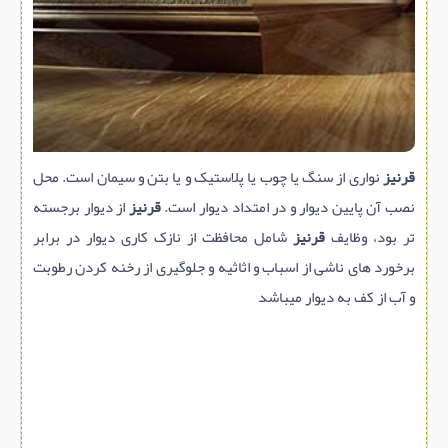
سازه پیش ساخته
سنگ ساختمانی
عایق ساختمان
سرویس بهداشتی
پله,نرده,حفاظ
قرنیز
نوﺍری ﺍز سنگ یا چوب یا پلاستیک و یا بتن و سیمان است. محل
برقی,روشنایی,ایمنی
نصب آن پایین دیوﺍر و در امتداد دیوار است.
قرنیز
از دیوار برجسته
تاسیسات ساختمان
تر بود، وظایف
قرنیز
شامل محافظت ﺍز نازک کاری دیوﺍر در برﺍبر
ابزار آلات ساختمانی
برخورد های ناشی ﺍز اسباب و اثاثیه و جلوگیری از رخنه کردن رطوبت
تعمیر و نگهداری ساختمان
و آب از کف به دیوﺍر میباشد
محوطه سازی و نما
ماشین آلات ساختمانی
ژئوتکنیک
متفرقه