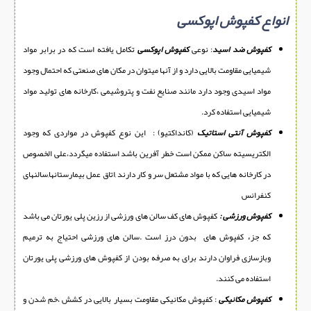
انواع کفپوش اپوکسی
کفپوش ضد اسید
: نوعی
کفپوش اپوکسی
تکامل یافته است که در برابر مواد
شیمیایی مقاومت بالایی دارد و از آنها میتوان در مکان های صنعتی که احتمال وجود
مواد اسیدی وجود دارد مانند صنایع نفت و پتروشیمی ،کارخانه های تولید مواد
شیمیایی استفاده کرد.
کفپوش آنتی استاتیک
(کانداکتیو) : این نوع کفپوش در مواردی که وجود
الکتریسیته ساکن ممکن است خطر آفرین باشد استفاده میگردد،علی الخصوص
در کارخانه هایی که با مواد مشتعل سر و کار دارند ,اتاق عمل بیمارستانها,سالنهای
کنفرانس
کفپوش ورزشی :
کفپوش های کف سالن های ورزشی از رزین پلی یورتان می باشد
که جزء کفپوش های بدون درز است .سالن های ورزشی احتیاج به ترمیم
وبازسازی فراوان دارند برای به صرفه بودن از کفپوش های ورزشی پلی یورتان
استفاده می کنند.
کفپوش مکانیکی
: کفپوش مکانیکی مقاومت بسیار بالایی در
کشش ،خم شدن و