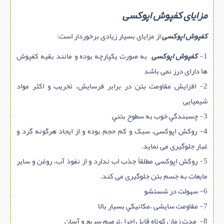
مزایای کفپوش اپوکسی
کفپوش اپوکسی
از مزایای بسیار زیادی برخوردار است:
1-
کفپوش اپوکسی
به صورت یکپارچه بوده و مانند بقیه کفپوش
ها دارای درز نمی باشد
2- افزایش مقاومت بتن در برابر فرسایش، تخریب و اکثر مواد
شیمیایی
3- چسبندگي خوب به سطوح بتني
4- روکش اپوکسی، سبک و کم حجم بوده و از ایجاد هرگونه گرد و
غبار جلوگیری می نماید.
5- روکش اپوکسی مطلقاً جذب اب ندارد و از نفوذ آب، روغن و سایر
مایعات به جسم بتن جلوگیری می کند.
6- سهولت در شستشو
7- مقاومت سایشی ،مكانيكي بسیار بالا
8- مدت زمان کوتاه قابل اجرا ،ترمیم سریع و آسان