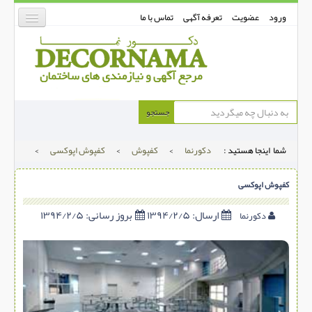
ورود
عضویت
تعرفه آگهی
تماس با ما
دکورنما
جستجو
کفپوش
شما اینجا هستید :
دکورنما
>
کفپوش
>
کفپوش اپوکسی
>
دیوارپوش
دکوراسیون داخلی
کفپوش اپوکسی
درب و پنجره
ارسال:
۱۳۹۴/۲/۵
بروز رسانی:
۱۳۹۴/۲/۵
دکورنما
بتن-بتون
شهری ترافیکی
ساخت و ساز
مصالح ساختمانی