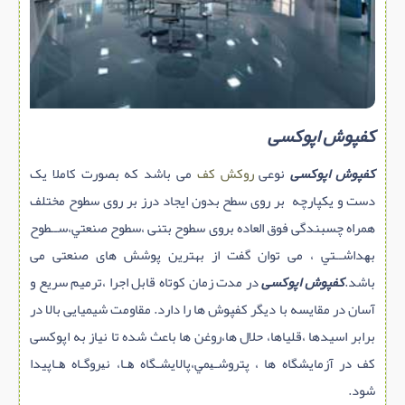
سازه پیش ساخته
سنگ ساختمانی
عایق ساختمان
سرویس بهداشتی
كفپوش اپوكسی
پله,نرده,حفاظ
كفپوش اپوكسی
نوعی
روکش کف
می باشد که بصورت کاملا یک
برقی,روشنایی,ایمنی
دست و یکپارچه بر روی سطح بدون ایجاد درز بر روی سطوح مختلف
تاسیسات ساختمان
همراه چسبندگی فوق العاده بروی سطوح بتنی ،ﺳﻄﻮح ﺻﻨﻌﺘﻲ،ﺳــﻄﻮح
ابزار آلات ساختمانی
ﺑﻬﺪاﺷــﺘﻲ ، می توان گفت از بهترین پوشش های صنعتی می
تعمیر و نگهداری ساختمان
باشد.
كفپوش اپوكسی
در مدت زمان کوتاه قابل اجرا ،ترمیم سریع و
محوطه سازی و نما
آسان در مقایسه با دیگر کفپوش ها را دارد. مقاومت شیمیایی بالا در
ماشین آلات ساختمانی
برابر اسیدها ،قلیاها، حلال ها،روغن ها باعث شده تا نیاز به اپوکسی
ژئوتکنیک
کف در آزمایشگاه ها ، پتروﺷـﻴﻤﻲ،ﭘﺎﻻﻳﺸـﮕﺎه ﻫـﺎ، ﻧﻴﺮوﮔـﺎه ﻫـﺎپیدا
متفرقه
شود.