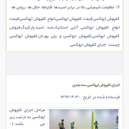
9- مقاومت شیمیایی بالا در برابر اسیدها ،قلیاها، حلال ها ، روغن ها
کفپوش اپوکسی,قیمت کفپوش اپوکسی,انواع کفپوش اپوکسی,قیمت
انواع کفپوش اپوکسی آنتی استاتیک,ضد اسید,پارکینگ,فروش
کفپوش اپوکسی,کفپوش اپوکسی و پلی یورتان,کفپوش اپوکسی
چیست , اجرای کفپوش اپوکسی
اجرای کفپوش اپوکسی سه بعدی
فرستاده شده در تاریخ : ۱۳۹۴/۴/۳۰
مراحل اجرای کفپوش
اپوکسی به ترتیب زیر
می باشد:1-