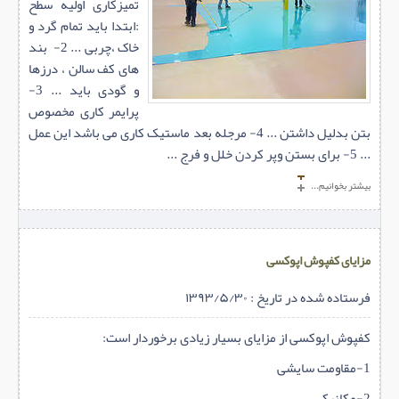
تمیزکاری اولیه سطح
:ابتدا باید تمام گرد و
خاک ،چربی ... 2- بند
های کف سالن ، درزها
و گودی باید ... 3-
پرایمر کاری مخصوص
بتن بدلیل داشتن ... 4- مرجله بعد ماستیک کاری می باشد این عمل
... 5- برای بستن وپر کردن خلل و فرج ...
بیشتر بخوانیم...
مزایای کفپوش اپوکسی
فرستاده شده در تاریخ : ۱۳۹۳/۵/۳۰
کفپوش اپوکسی از مزایای بسیار زیادی برخوردار است:
1-مقاومت سایشی
2-مكانيكي