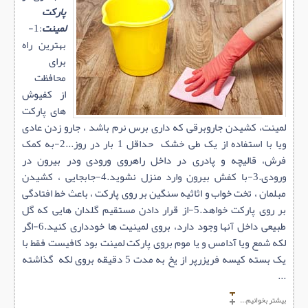
پارکت
لمینت
:1-
بهترین راه
برای
محافظت
از
کفپوش
های پارکت
لمینت
، کشیدن جاروبرقی که داری برس نرم باشد ، جارو زدن عادی
ویا با استفاده از یک طی خشک حداقل 1 بار در روز...2-به کمک
فرش، قالیچه و پادری در داخل راهروی ورودی ودر بيرون در
ورودی.3-با کفش بیرون وارد منزل نشوید.4-جابجايی ، کشيدن
مبلمان ، تخت خواب و اثاثيه سنگين بر روی پارکت ، باعث خط افتادگی
بر روی پارکت خواهد.5-از قرار دادن مستقیم گلدان هایی که گل
طبیعی داخل آنها وجود دارد، بروی لمینیت ها خودداری کنید.6-اگر
لکه شمع ویا آدامس و یا موم بروی پارکت لمینت بود کافیست فقط با
یک بسته کیسه فریزرپر از یخ به مدت 5 دقیقه بروی لکه گذاشته
...
بیشتر بخوانیم...