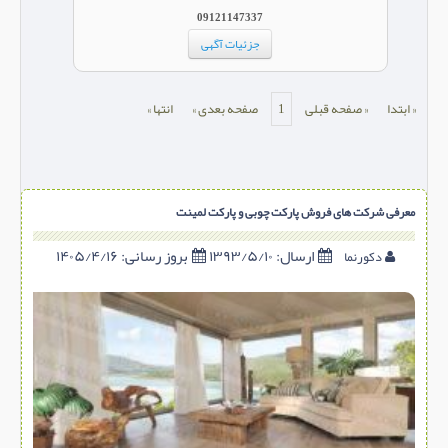
09121147337
سازه پیش ساخته
جزئیات آگهی
سنگ ساختمانی
عایق ساختمان
« ابتدا
« صفحه قبلی
1
صفحه بعدی »
انتها »
سرویس بهداشتی
پله,نرده,حفاظ
برقی,روشنایی,ایمنی
معرفی شرکت های فروش پارکت چوبی و پارکت لمینت
تاسیسات ساختمان
ارسال:
۱۳۹۳/۵/۱۰
بروز رسانی:
۱۴۰۵/۴/۱۶
دکورنما
ابزار آلات ساختمانی
تعمیر و نگهداری ساختمان
محوطه سازی و نما
ماشین آلات ساختمانی
ژئوتکنیک
متفرقه