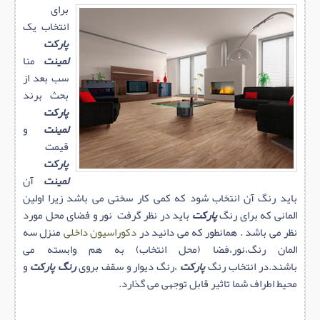
برای
انتخاب یک
پارکت
لمینت
منا
سب بعد از
بحث برند
پارکت
لمینت
و
قیمت
پارکت
لمینت
آن
باید رنگ آن انتخاب شود که کمی کار سختی می باشد زیرا اولین
المانی که برای رنگ
پارکت
باید در نظر گرفت نور و فضای محل مورد
نظر می باشد . همانطور که می دانید در
دکوراسیون داخلی
منزل سه
المان رنگ،نور،فضا (محل انتخاب) به هم وابسته می
باشند.در انتخاب رنگ
پارکت
،رنگ دیوار و سقف بروی
رنگ پارکت
و
محیط اطراف شما تاثیر قابل توجهی می گذارد.