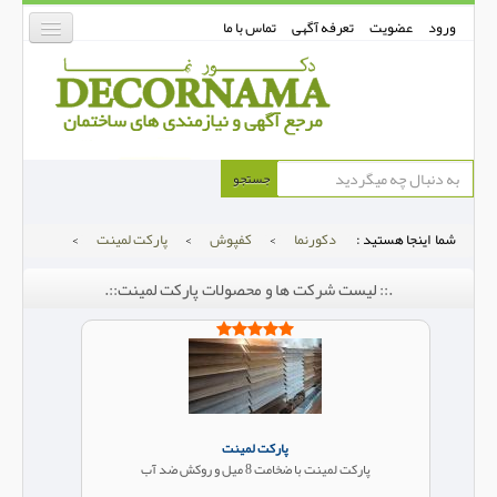
ورود
عضویت
تعرفه آگهی
تماس با ما
دکورنما
جستجو
کفپوش
شما اینجا هستید :
دکورنما
>
کفپوش
>
پارکت لمینت
>
دیوارپوش
.:: لیست شرکت ها و محصولات پارکت لمینت::.
دکوراسیون داخلی
درب و پنجره
بتن-بتون
شهری ترافیکی
ساخت و ساز
پارکت لمینت
پارکت لمینت با ضخامت 8 میل و روکش ضد آب
مصالح ساختمانی