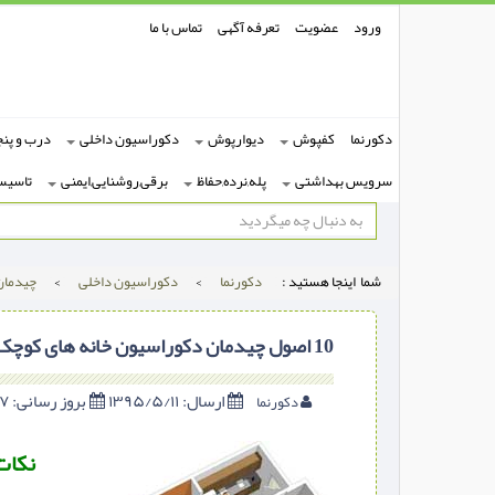
ورود
عضویت
تعرفه آگهی
تماس با ما
دکورنما
کفپوش
دیوارپوش
دکوراسیون داخلی
درب و پنج
سرویس بهداشتی
پله,نرده,حفاظ
برقی,روشنایی,ایمنی
تاسیس
شما اینجا هستید :
دکورنما
>
دکوراسیون داخلی
>
چیدمان
10 اصول چیدمان دکوراسیون خانه های کوچک
ارسال:
۱۳۹۵/۵/۱۱
بروز رسانی:
۱۳۹۸/۲/۷
دکورنما
نکات