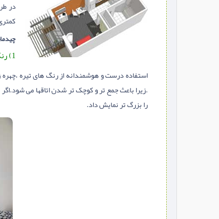
در طر
کمتری
چیدما
1) رنگ های تیره
استفاده درست و هوشمندانه از رنگ های تیره ،چهره زی
.زیرا باعث جمع تر و کوچک تر شدن اتاقها می شود.اگر ب
را بزرگ تر نمایش داد.