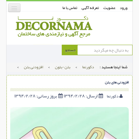
ورود
عضویت
تعرفه آگهی
تماس با ما
دکورنما
جستجو
کفپوش
شما اینجا هستید :
دکورنما
>
بتن-بتون
>
افزودنی بتن
>
دیوارپوش
دکوراسیون داخلی
افزودنی های بتن
درب و پنجره
ارسال:
۱۳۹۴/۲/۲۸
بروز رسانی:
۱۳۹۴/۲/۲۸
دکورنما
بتن-بتون
شهری ترافیکی
ساخت و ساز
مصالح ساختمانی