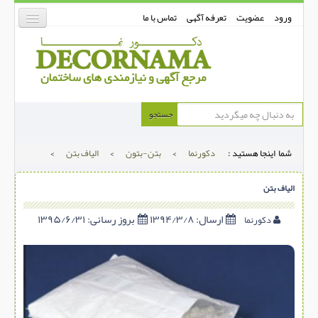
ورود
عضویت
تعرفه آگهی
تماس با ما
دکورنما
جستجو
کفپوش
شما اینجا هستید :
دکورنما
>
بتن-بتون
>
الیاف بتن
>
دیوارپوش
دکوراسیون داخلی
الیاف بتن
درب و پنجره
ارسال:
۱۳۹۴/۳/۸
بروز رسانی:
۱۳۹۵/۶/۳۱
دکورنما
بتن-بتون
شهری ترافیکی
ساخت و ساز
مصالح ساختمانی