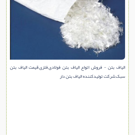
سازه پیش ساخته
سنگ ساختمانی
عایق ساختمان
سرویس بهداشتی
پله,نرده,حفاظ
برقی,روشنایی,ایمنی
الیاف بتن - فروش اتواع الياف بتن فولادی,فلزی,قیمت الیاف بتن
تاسیسات ساختمان
سبک,شرکت تولیدکننده الیاف بتن دار
ابزار آلات ساختمانی
تعمیر و نگهداری ساختمان
محوطه سازی و نما
ماشین آلات ساختمانی
ژئوتکنیک
متفرقه