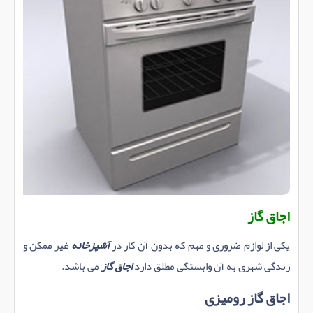
سازه پیش ساخته
سنگ ساختمانی
عایق ساختمان
سرویس بهداشتی
پله,نرده,حفاظ
برقی,روشنایی,ایمنی
تاسیسات ساختمان
ابزار آلات ساختمانی
تعمیر و نگهداری ساختمان
اجاق گاز
محوطه سازی و نما
یکی از لوازم ضروری و مهم که بدون آن کار در
آشپزخانه
غیر ممکن و
ماشین آلات ساختمانی
زندگی شهری به آن وابستگی مطلق دارد
اجاق گاز
می باشد.
ژئوتکنیک
اجاق گاز رومیزی
متفرقه