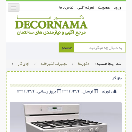
ورود
عضویت
تعرفه آگهی
تماس با ما
دکورنما
جستجو
کفپوش
شما اینجا هستید :
دکورنما
>
تجهیزات آشپزخانه
>
اجاق گاز
>
دیوارپوش
دکوراسیون داخلی
اجاق گاز
درب و پنجره
ارسال:
۱۳۹۴/۳/۴
بروز رسانی:
۱۳۹۴/۳/۴
دکورنما
بتن-بتون
شهری ترافیکی
ساخت و ساز
مصالح ساختمانی