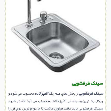
سازه پیش ساخته
سنگ ساختمانی
عایق ساختمان
سرویس بهداشتی
پله,نرده,حفاظ
برقی,روشنایی,ایمنی
تاسیسات ساختمان
ابزار آلات ساختمانی
تعمیر و نگهداری ساختمان
محوطه سازی و نما
سینک ظرفشویی
ماشین آلات ساختمانی
سینک ظرفشویی
از بخش های مهم یک
آشپزخانه
محسوب می شود و
ژئوتکنیک
پرکاربرد ترین وسیله در آشپزخانه به حساب می آید که در خرید
متفرقه
سینک ظرفشویی باید دقت فراوان داشت تا با دوام ترین نوع آن را