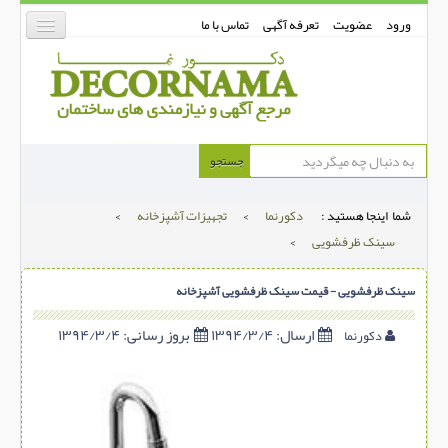
ورود
عضویت
تعرفه آگهی
تماس با ما
دکورنما
جستجو
کفپوش
شما اینجا هستید :
دکورنما
>
تجهیزات آشپزخانه
>
دیوارپوش
سینک ظرفشویی
>
دکوراسیون داخلی
سینک ظرفشویی - قیمت سینک ظرفشویی آشپزخانه
درب و پنجره
بتن-بتون
ارسال:
۱۳۹۴/۳/۴
بروز رسانی:
۱۳۹۴/۳/۴
دکورنما
شهری ترافیکی
ساخت و ساز
مصالح ساختمانی