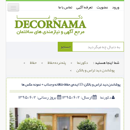
ورود
عضویت
تعرفه آگهی
تماس با ما
دکورنما
جستجو
کفپوش
شما اینجا هستید :
دکورنما
>
پله,نرده,حفاظ
>
حفاظ
>
دیوارپوش
پوشاندن دید تراس و بالکن
>
دکوراسیون داخلی
پوشاندن دید تراس و بالکن؛ 13 ایده‌ی حفاظ خلاقانه و جذاب + نمونه عکس ها
درب و پنجره
بتن-بتون
ارسال:
۱۳۹۵/۶/۲
بروز رسانی:
۱۳۹۵/۶/۲
دکورنما
شهری ترافیکی
ساخت و ساز
مصالح ساختمانی