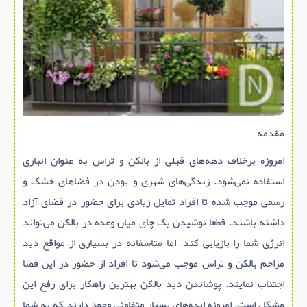
سازه پیش ساخته
سنگ ساختمانی
عایق ساختمان
سرویس بهداشتی
پله,نرده,حفاظ
برقی,روشنایی,ایمنی
مقدمه
تاسیسات ساختمان
امروزه برخلاف دهه‌های قبلی از بالکن و تراس به عنوان انباری
ابزار آلات ساختمانی
استفاده نمی‌شود. زندگی‌های شهری و بودن در فضاهای خشک و
تعمیر و نگهداری ساختمان
رسمی موجب شده تا افراد تمایل زیادی برای حضور در فضای آزاد
داشته باشند. قطعا نوشیدن یک چای میان وعده در بالکن می‌تواند
محوطه سازی و نما
انرژی شما را بازیابی کند. اما متاسفانه در بسیاری از مواقع دید
ماشین آلات ساختمانی
مزاحم بالکن و تراس موجب می‌شود تا افراد از حضور در این فضا
ژئوتکنیک
اجتناب نمایند. پوشاندن دید بالکن بهترین راهکار برای رفع این
متفرقه
مشکل است. امروزه ایده‌های بسیار متفاوتی وجود دارند که به شما