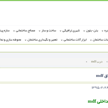
ره
بتن-بتون
شهری ترافیکی
ساخت و ساز
مصالح ساختمانی
سازه پی
ات ساختمان
ابزار آلات ساختمانی
تعمیر و نگهداری ساختمان
محوطه سازی و نما
>
درب mdf
>
md
لی mdf