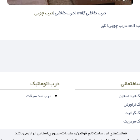
درب داخلی mdf
|
درب داخلی
|
درب چوبی
اختمانی
درب اتوماتیک
 لایم استون
درب ضد سرقت
 تراورتن
 گرانیت
 مرمریت
فعاليت‌هاي اين سايت تابع قوانين و مقررات جمهوري اسلامي ايران می باشد.