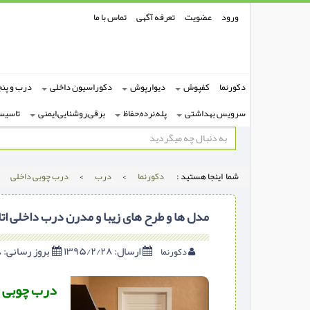
ورود
عضویت
تعرفه آگهی
تماس با ما
دکورنما
کفپوش
دیوارپوش
دکوراسیون داخلی
درب و پنج
سرویس بهداشتی
پله,نرده,حفاظ
برقی,روشنایی,ایمنی
تاسیس
شما اینجا هستید :
دکورنما
>
درب
>
درب چوبی داخلی
مدل ها و طرح های زیبا و مدرن درب داخلی اتاق f
ارسال:
۱۳۹۵/۲/۲۸
بروز رسانی:
۱۳۹۵/۲/۲۸
دکورنما
درب چوبی داخ