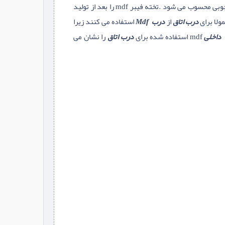
و یا به عبارت انگلیسی Medium Density Fiberboard نوعی از فرآورده های چوبی محسوب می شود .تخته فیبر mdf را بعد از تولید
ولا برای
درب اتاق
از
درب Mdf
استفاده می کنند زیرا
داخلی
mdf استفاده شده برای
درب اتاق
را نشان می