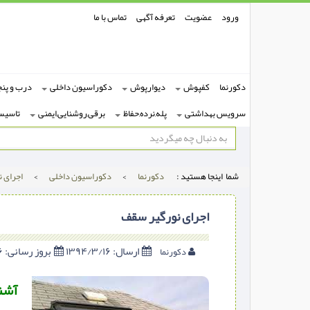
ورود
عضویت
تعرفه آگهی
تماس با ما
دکورنما
کفپوش
دیوارپوش
دکوراسیون داخلی
درب و پنج
سرویس بهداشتی
پله,نرده,حفاظ
برقی,روشنایی,ایمنی
تاسیس
شما اینجا هستید :
دکورنما
>
دکوراسیون داخلی
>
اجرای 
اجرای نورگیر سقف
ارسال:
۱۳۹۴/۳/۱۶
بروز رسانی:
۱۳۹۴/۳/۱۶
دکورنما
آشنا