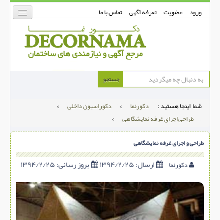
ورود
عضویت
تعرفه آگهی
تماس با ما
دکورنما
جستجو
کفپوش
شما اینجا هستید :
دکورنما
>
دکوراسیون داخلی
>
دیوارپوش
طراحی,اجرای غرفه نمایشگاهی
>
دکوراسیون داخلی
طراحی و اجرای غرفه نمایشگاهی
درب و پنجره
بتن-بتون
ارسال:
۱۳۹۴/۲/۲۵
بروز رسانی:
۱۳۹۴/۲/۲۵
دکورنما
شهری ترافیکی
ساخت و ساز
مصالح ساختمانی