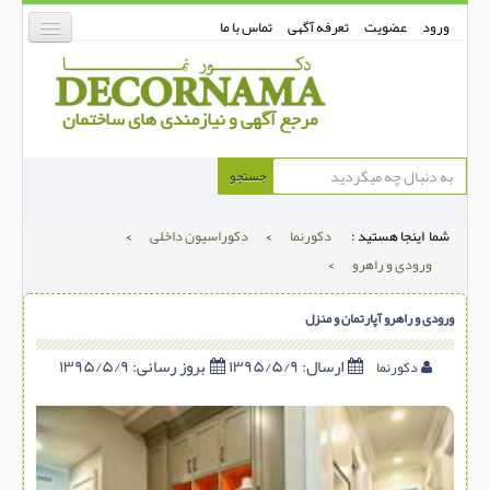
ورود
عضویت
تعرفه آگهی
تماس با ما
دکورنما
جستجو
کفپوش
شما اینجا هستید :
دکورنما
>
دکوراسیون داخلی
>
دیوارپوش
ورودی و راهرو
>
دکوراسیون داخلی
ورودی و راهرو آپارتمان و منزل
درب و پنجره
بتن-بتون
ارسال:
۱۳۹۵/۵/۹
بروز رسانی:
۱۳۹۵/۵/۹
دکورنما
شهری ترافیکی
ساخت و ساز
مصالح ساختمانی