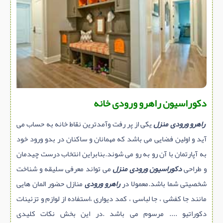
سازه پیش ساخته
سنگ ساختمانی
عایق ساختمان
سرویس بهداشتی
پله,نرده,حفاظ
برقی,روشنایی,ایمنی
دکوراسیون راهرو ورودی خانه
تاسیسات ساختمان
راهرو ورودی منزل
یکی از پر رفت وآمدترین نقاط خانه به حساب می
ابزار آلات ساختمانی
آید و اولین فضایی می باشد که مهمانان و ساکنان در بدو ورود خود
تعمیر و نگهداری ساختمان
به آپارتمان با آن رو به رو می شوند.بنابراین انتخاب درست چیدمان
محوطه سازی و نما
و طراحی
دکوراسیون ورودی منزل
می تواند معرفی سلیقه و شناخت
ماشین آلات ساختمانی
شخصیتی شما باشد.معمولا در
راهرو ورودی
منازل حضور المان هایی
ژئوتکنیک
مانند جا کفشی ، جا لباسی ، کمد دیواری ،استفاده از لوازم و تزئینات
دکوراتیو .... مرسوم می باشد .در این بخش نکات کلیدی
متفرقه