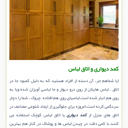
سازه پیش ساخته
سنگ ساختمانی
عایق ساختمان
سرویس بهداشتی
پله,نرده,حفاظ
برقی,روشنایی,ایمنی
تاسیسات ساختمان
کمد دیواری و اتاق لباس
ابزار آلات ساختمانی
ایا شماهم جزء آن دسته از افراد هستید که به دلیل کمبود جا در
تعمیر و نگهداری ساختمان
اتاق ، لباس هایتان از روی درو دیوار و جا لباسی آویزان شده ویا به
محوطه سازی و نما
روی هم انبار شده است.لباسهای روی هم افتاده ،چروک ، شما را دچار
ماشین آلات ساختمانی
سردگمی کرده است.امروزه برای جلوگیری از ایجاد شلوغی مضاعف در
ژئوتکنیک
اتاق های منزل از
کمد دیواری
یا اتاق لباس کوچک استفاده می
متفرقه
کنند.با کمی دقت در چیدن لباس ها و پوشاک در کنار هم بهترین