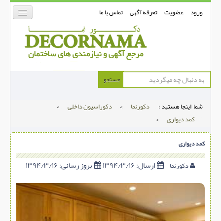
ورود
عضویت
تعرفه آگهی
تماس با ما
دکورنما
جستجو
کفپوش
شما اینجا هستید :
دکورنما
>
دکوراسیون داخلی
>
دیوارپوش
کمد دیواری
>
دکوراسیون داخلی
کمد دیواری
درب و پنجره
بتن-بتون
ارسال:
۱۳۹۴/۳/۱۶
بروز رسانی:
۱۳۹۴/۳/۱۶
دکورنما
شهری ترافیکی
ساخت و ساز
مصالح ساختمانی