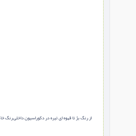
از رنگ بژ تا قهوه ای تیره در دکوراسیون داخلی,رنگ خا