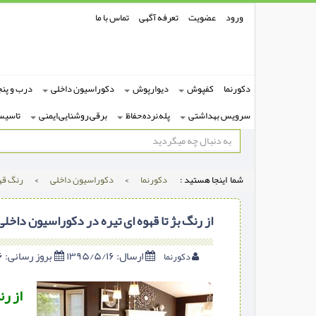
ورود
عضویت
تعرفه آگهی
تماس با ما
دکورنما
کفپوش
دیوارپوش
دکوراسیون داخلی
درب و پنج
سرویس بهداشتی
پله,نرده,حفاظ
برقی,روشنایی,ایمنی
تاسیس
شما اینجا هستید :
دکورنما
>
دکوراسیون داخلی
>
رنگ قهو
از رنگ بژ تا قهوه ای تیره در دکوراسیون داخلی
ارسال:
۱۳۹۵/۵/۱۶
بروز رسانی:
۱۳۹۵/۵/۱۶
دکورنما
از رن