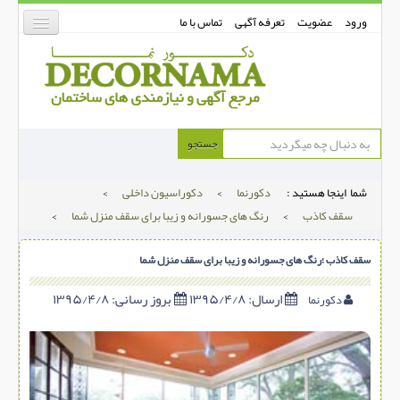
ورود
عضویت
تعرفه آگهی
تماس با ما
دکورنما
جستجو
کفپوش
شما اینجا هستید :
دکورنما
>
دکوراسیون داخلی
>
دیوارپوش
سقف کاذب
>
رنگ های جسورانه و زیبا برای سقف منزل شما
>
دکوراسیون داخلی
سقف کاذب ؛رنگ های جسورانه و زیبا برای سقف منزل شما
درب و پنجره
بتن-بتون
ارسال:
۱۳۹۵/۴/۸
بروز رسانی:
۱۳۹۵/۴/۸
دکورنما
شهری ترافیکی
ساخت و ساز
مصالح ساختمانی