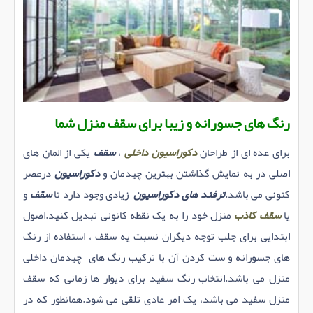
سازه پیش ساخته
سنگ ساختمانی
عایق ساختمان
سرویس بهداشتی
پله,نرده,حفاظ
رنگ های جسورانه و زیبا برای سقف منزل شما
برقی,روشنایی,ایمنی
برای عده ای از طراحان
دکوراسیون داخلی
،
سقف
یکی از المان های
تاسیسات ساختمان
اصلی در به نمایش گذاشتن بهترین چیدمان و
دکوراسیون
درعصر
ابزار آلات ساختمانی
کنونی می باشد.
ترفند های دکوراسیون
زیادی وجود دارد تا
سقف
و
تعمیر و نگهداری ساختمان
یا
سقف کاذب
منزل خود را به یک نقطه کانونی تبدیل کنید.اصول
محوطه سازی و نما
ابتدایی برای جلب توجه دیگران نسبت یه سقف ، استفاده از رنگ
ماشین آلات ساختمانی
های جسورانه و ست کردن آن با ترکیب رنگ های چیدمان داخلی
ژئوتکنیک
منزل می باشد.انتخاب رنگ سفید برای دیوار ها زمانی که سقف
منزل سفید می باشد، یک امر عادی تلقی می شود.همانطور که در
متفرقه