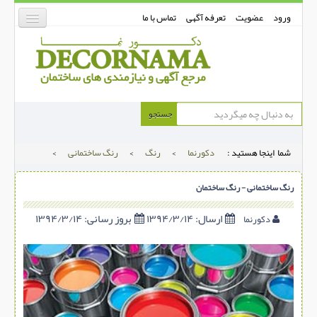
ورود
عضویت
تعرفه آگهی
تماس با ما
دکورنما
جستجو
کفپوش
شما اینجا هستید :
دکورنما
>
رنگ
>
رنگ ساختمانی
>
دیوارپوش
دکوراسیون داخلی
رنگ ساختمانی - رنگ ساختمان
درب و پنجره
ارسال:
۱۳۹۴/۳/۱۴
بروز رسانی:
۱۳۹۴/۳/۱۴
دکورنما
بتن-بتون
شهری ترافیکی
ساخت و ساز
مصالح ساختمانی