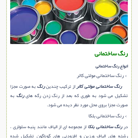
سازه پیش ساخته
سنگ ساختمانی
عایق ساختمان
سرویس بهداشتی
پله,نرده,حفاظ
رنگ ساختمانی
برقی,روشنایی,ایمنی
انواع رنگ ساختمانی
تاسیسات ساختمان
> رنگ ساختمانی مولتی کالر
ابزار آلات ساختمانی
رنگ ساختمانی مولتی کالر
از ترکیب چندین
رنگ
به صورت مجزا
تعمیر و نگهداری ساختمان
تشکیل می شود به طوری که بعد از رنگ زدن رگه های
رنگ
به
محوطه سازی و نما
صورت مجزا بروی محل مورد نظر دیده می شود.
ماشین آلات ساختمانی
> رنگ ساختمانی بلکا
ژئوتکنیک
در
رنگ ساختمانی بلکا
از مجموعه ای از الیاف مانند پنبه سلولزی ،
متفرقه
رشته های الیاف ورزین و افزودنی های گوناگون تشکیل شده