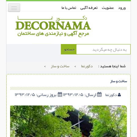
ورود
عضویت
تعرفه آگهی
تماس با ما
دکورنما
جستجو
کفپوش
شما اینجا هستید :
دکورنما
>
ساخت و ساز
>
دیوارپوش
دکوراسیون داخلی
ساخت و ساز
درب و پنجره
ارسال:
۱۳۹۳/۱۲/۵
بروز رسانی:
۱۳۹۳/۱۲/۵
دکورنما
بتن-بتون
شهری ترافیکی
ساخت و ساز
مصالح ساختمانی