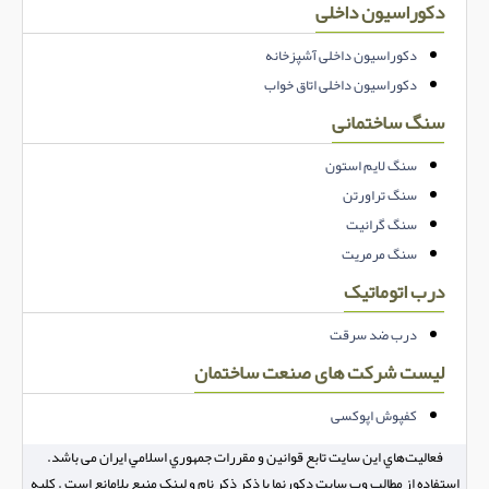
دکوراسیون داخلی
دکوراسیون داخلی آشپزخانه
دکوراسیون داخلی اتاق خواب
سنگ ساختمانی
سنگ لایم استون
سنگ تراورتن
سنگ گرانیت
سنگ مرمریت
درب اتوماتیک
درب ضد سرقت
لیست شرکت های صنعت ساختمان
کفپوش اپوکسی
فعاليت‌هاي اين سايت تابع قوانين و مقررات جمهوري اسلامي ايران می باشد.
استفاده از مطالب وب سایت دکورنما با ذکر ذکر نام و لینک منبع بلامانع است . کلیه