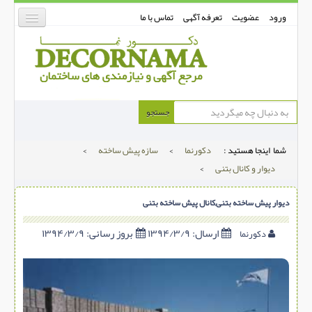
ورود
عضویت
تعرفه آگهی
تماس با ما
دکورنما
جستجو
کفپوش
شما اینجا هستید :
دکورنما
>
سازه پیش ساخته
>
دیوارپوش
دیوار و کانال بتنی
>
دکوراسیون داخلی
دیوار پیش ساخته بتنی,کانال پیش ساخته بتنی
درب و پنجره
بتن-بتون
ارسال:
۱۳۹۴/۳/۹
بروز رسانی:
۱۳۹۴/۳/۹
دکورنما
شهری ترافیکی
ساخت و ساز
مصالح ساختمانی