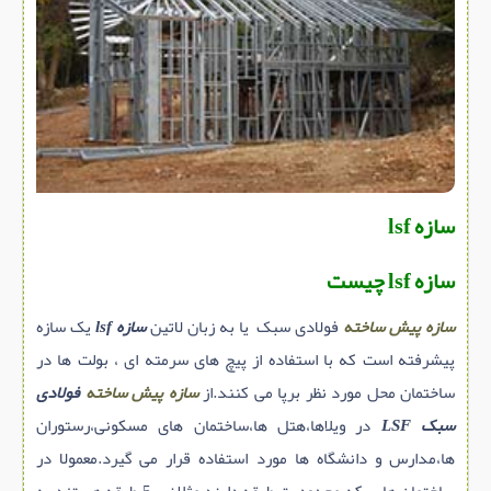
سازه پیش ساخته
سنگ ساختمانی
عایق ساختمان
سرویس بهداشتی
پله,نرده,حفاظ
برقی,روشنایی,ایمنی
سازه lsf
تاسیسات ساختمان
سازه lsf چیست
ابزار آلات ساختمانی
تعمیر و نگهداری ساختمان
سازه پیش ساخته
فولادی سبک یا به زبان لاتین
سازه lsf
یک سازه
محوطه سازی و نما
پيشرفته است که با استفاده از پیچ های سرمته ای ، بولت ها در
ساختمان محل مورد نظر برپا می کنند.از
سازه پیش ساخته
فولادی
ماشین آلات ساختمانی
سبک LSF
در ويلاها،هتل ها،ساختمان های مسكونی،رستوران
ژئوتکنیک
ها،مدارس و دانشگاه ها مورد استفاده قرار می گیرد.معمولا در
متفرقه