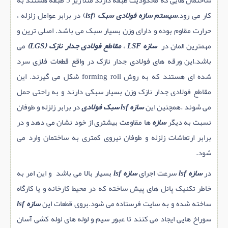
ساختمان هایی که محدودیت طبقه دارند مثلا زیر 5 طبقه هستند به
کار می رود.
سیستم سازه فولادی سبک
(
lsf
) در برابر عوامل زلزله ،
حرارت مقاوم بوده و دارای وزن بسیار سبک می باشد. اصلی ترین و
مهمترین المان در
سازه LSF
،
مقاطع فولادی جدار نازک (LGS)
می
باشد.این ورقه های فولادی جدار نازک در واقع قطعات فلزی سرد
شده ای هستند که به روش forming roll شکل می گیرند. این
مقاطع فولادی جدار نازک وزن بسیار سبکی دارند و به راحتی حمل
می شوند .همچنین این
سازه lsf سبک فولادی
در برابر زلزله و طوفان
نسبت به دیگر
سازه
ها مقاومت بیشتری از خود نشان می دهد و در
برابر ارتعاشات زلزله و طوفان نیروی کمتری به ساختمان وارد می
شود.
در
سازه lsf
سرعت اجرای
سازه lsf
بسیار بالا می باشد و این امر به
خاطر تکنیک پانل های پیش ساخته که در محیط کارخانه و یا کارگاه
ساخته شده و به سایت فرستاده می شود.بروی قطعات این
سازه lsf
سوراخ هایی ایجاد می کنند تا عبور سیم و لوله های لوله کشی آسان