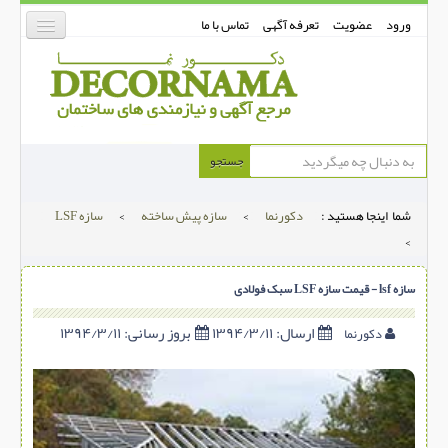
ورود
عضویت
تعرفه آگهی
تماس با ما
دکورنما
جستجو
کفپوش
شما اینجا هستید :
دکورنما
>
سازه پیش ساخته
>
سازه LSF
دیوارپوش
>
دکوراسیون داخلی
سازه lsf - قیمت سازه LSF سبک فولادی
درب و پنجره
ارسال:
۱۳۹۴/۳/۱۱
بروز رسانی:
۱۳۹۴/۳/۱۱
بتن-بتون
دکورنما
شهری ترافیکی
ساخت و ساز
مصالح ساختمانی