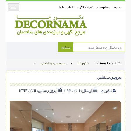
ورود
عضویت
تعرفه آگهی
تماس با ما
دکورنما
جستجو
کفپوش
شما اینجا هستید :
دکورنما
>
سرویس بهداشتی
>
دیوارپوش
دکوراسیون داخلی
سرویس بهداشتی
درب و پنجره
ارسال:
۱۳۹۴/۲/۱۱
بروز رسانی:
۱۳۹۴/۲/۱۱
دکورنما
بتن-بتون
شهری ترافیکی
ساخت و ساز
مصالح ساختمانی