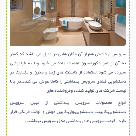
سازه پیش ساخته
سنگ ساختمانی
عایق ساختمان
سرویس بهداشتی
پله,نرده,حفاظ
سرویس بهداشتی هم از آن مکان هایی در منزل می باشد که کمتر
برقی,روشنایی,ایمنی
به آن از نظر دکوراسیون اهمیت داده می شود ویا به فراموشی
تاسیسات ساختمان
سپرده می شود.استفاده از کابینت های زیبا و مدرن و متفاوت در
ابزار آلات ساختمانی
دستشویی فضای سرویس بهداشتی را کاملا عوض می کنند.در بالا
تعمیر و نگهداری ساختمان
لیست شرکت های تولید کننده وفروشنده های
محوطه سازی و نما
انواع محصولات سرویس بهداشتی از قبیل سرویس
ماشین آلات ساختمانی
دستشویی،کابینت دستشویی،وان،کابین دوش و توالت فرنگی قرار
ژئوتکنیک
دارد . قیمت سرویس های بهداشتی,مدل سرویس بهداشتی
متفرقه