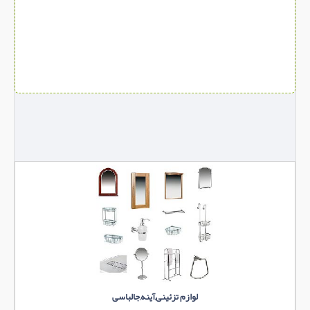
لوازم تزئینی,آینه,جالباسی