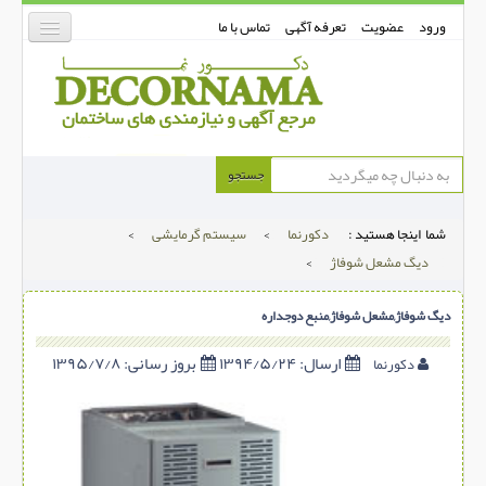
ورود
عضویت
تعرفه آگهی
تماس با ما
دکورنما
جستجو
کفپوش
شما اینجا هستید :
دکورنما
>
سیستم گرمایشی
>
دیوارپوش
دیگ مشعل شوفاژ
>
دکوراسیون داخلی
دیگ شوفاژ,مشعل شوفاژ,منبع دوجداره
درب و پنجره
بتن-بتون
ارسال:
۱۳۹۴/۵/۲۴
بروز رسانی:
۱۳۹۵/۷/۸
دکورنما
شهری ترافیکی
ساخت و ساز
مصالح ساختمانی