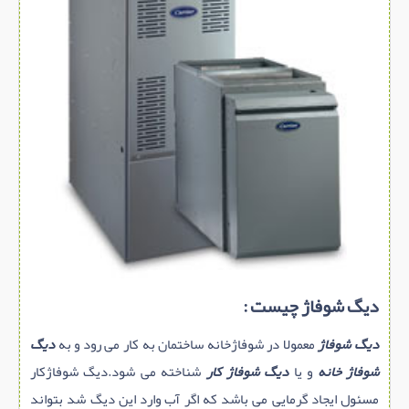
سازه پیش ساخته
سنگ ساختمانی
عایق ساختمان
سرویس بهداشتی
پله,نرده,حفاظ
برقی,روشنایی,ایمنی
تاسیسات ساختمان
ابزار آلات ساختمانی
تعمیر و نگهداری ساختمان
محوطه سازی و نما
دیگ شوفاژ چیست :
ماشین آلات ساختمانی
دیگ شوفاژ
معمولا در شوفاژخانه ساختمان به کار می رود و به
دیگ
ژئوتکنیک
شوفاژ خانه
و یا
دیگ شوفاژ کار
شناخته می شود.دیگ شوفاژکار
متفرقه
مسئول ایجاد گرمایی می باشد که اگر آب وارد این دیگ شد بتواند