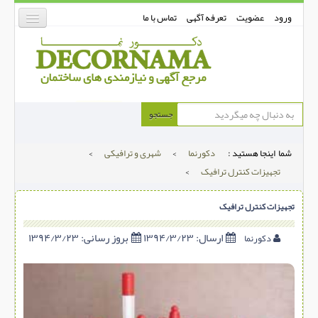
ورود
عضویت
تعرفه آگهی
تماس با ما
دکورنما
جستجو
کفپوش
شما اینجا هستید :
دکورنما
>
شهری و ترافیکی
>
دیوارپوش
تجهیزات کنترل ترافیک
>
دکوراسیون داخلی
تجهیزات کنترل ترافیک
درب و پنجره
بتن-بتون
ارسال:
۱۳۹۴/۳/۲۳
بروز رسانی:
۱۳۹۴/۳/۲۳
دکورنما
شهری ترافیکی
ساخت و ساز
مصالح ساختمانی