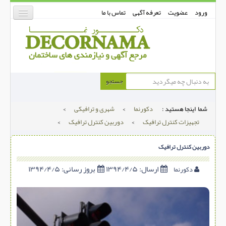
ورود
عضویت
تعرفه آگهی
تماس با ما
دکورنما
جستجو
کفپوش
شما اینجا هستید :
دکورنما
>
شهری و ترافیکی
>
دیوارپوش
تجهیزات کنترل ترافیک
>
دوربین کنترل ترافیک
>
دکوراسیون داخلی
دوربین کنترل ترافیک
درب و پنجره
بتن-بتون
ارسال:
۱۳۹۴/۴/۵
بروز رسانی:
۱۳۹۴/۴/۵
دکورنما
شهری ترافیکی
ساخت و ساز
مصالح ساختمانی