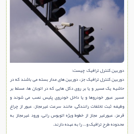
سازه پیش ساخته
سنگ ساختمانی
عایق ساختمان
سرویس بهداشتی
پله,نرده,حفاظ
برقی,روشنایی,ایمنی
تاسیسات ساختمان
دوربین کنترل ترافیک چیست:
ابزار آلات ساختمانی
دوربین کنترل ترافیک جزء دوربین های مدار بسته می باشند که در
تعمیر و نگهداری ساختمان
حاشیه یک مسیر و یا بر روی دکل هایی که در اتوبان ها، مسلط بر
مسیر عبور خودروها و یا داخل خودروی پلیس نصب می شوند و
محوطه سازی و نما
وظیفه ثبت تخلفات رانندگی، مانند سرعت غیرمجاز، عبور از چراغ
ماشین آلات ساختمانی
قرمز، عبورغیر مجاز از خطوط ویژه اتوبوس رانی، ورود غیرمجاز به
ژئوتکنیک
محدوده طرح ترافیک و... را به عهده دارند.
متفرقه