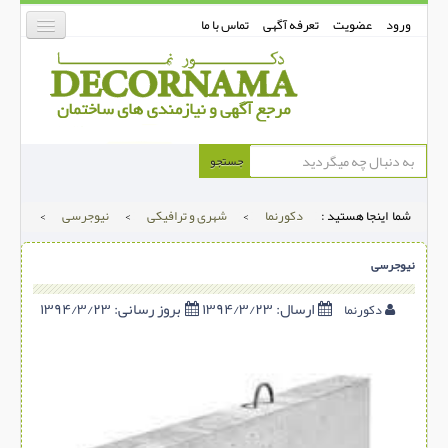
ورود
عضویت
تعرفه آگهی
تماس با ما
دکورنما
جستجو
کفپوش
شما اینجا هستید :
دکورنما
>
شهری و ترافیکی
>
نیوجرسی
>
دیوارپوش
دکوراسیون داخلی
نیوجرسی
درب و پنجره
ارسال:
۱۳۹۴/۳/۲۳
بروز رسانی:
۱۳۹۴/۳/۲۳
دکورنما
بتن-بتون
شهری ترافیکی
ساخت و ساز
مصالح ساختمانی