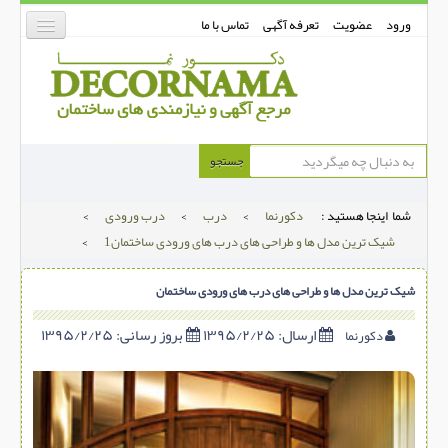
ورود
عضویت
تعرفه آگهی
تماس با ما
دکورنما
جستجو
کفپوش
شما اینجا هستید :
دکورنما
>
درب
>
درب ورودی
>
دیوارپوش
شیک ترین مدل ها و طراحی های درب های ورودی ساختمان1
>
دکوراسیون داخلی
شیک ترین مدل ها و طراحی های درب های ورودی ساختمان
درب و پنجره
بتن-بتون
ارسال:
۱۳۹۵/۲/۲۵
بروز رسانی:
۱۳۹۵/۲/۲۵
دکورنما
شهری ترافیکی
ساخت و ساز
مصالح ساختمانی