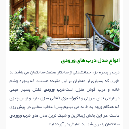
سازه پیش ساخته
سنگ ساختمانی
عایق ساختمان
سرویس بهداشتی
پله,نرده,حفاظ
برقی,روشنایی,ایمنی
انواع مدل درب های ورودی
تاسیسات ساختمان
درب و پنجره جزء جدانشدنی از ساختار صنعت ساختمان می باشد.به
ابزار آلات ساختمانی
طوری که بسیاری از معماران بر این عقیده هستند که پنجره چشم
تعمیر و نگهداری ساختمان
خانه و درب گوش منزل است.
درب ورودی
نقش بسیار مهمی
محوطه سازی و نما
درطراحی نمای بیرونی و
دکوراسیون داخلی
منزل دارد.و اولین چیزی
ماشین آلات ساختمانی
که هنگام ورود به خانه می بینیم.پس انتخاب سختی در پیش روی
ژئوتکنیک
ماست .در این بخش زیباترین و شیک ترین مدل های
درب وروردی
ساختمان را برای شما به نمایش در آورده ایم.
متفرقه