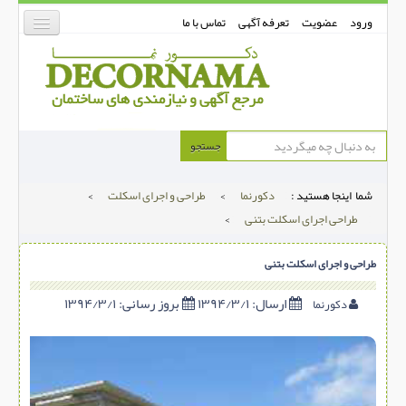
ورود
عضویت
تعرفه آگهی
تماس با ما
دکورنما
جستجو
کفپوش
شما اینجا هستید :
دکورنما
>
طراحی و اجرای اسکلت
>
دیوارپوش
طراحی اجرای اسکلت بتنی
>
دکوراسیون داخلی
طراحی و اجرای اسکلت بتنی
درب و پنجره
بتن-بتون
ارسال:
۱۳۹۴/۳/۱
بروز رسانی:
۱۳۹۴/۳/۱
دکورنما
شهری ترافیکی
ساخت و ساز
مصالح ساختمانی