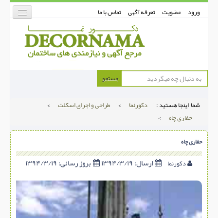
ورود
عضویت
تعرفه آگهی
تماس با ما
دکورنما
جستجو
کفپوش
شما اینجا هستید :
دکورنما
>
طراحی و اجرای اسکلت
>
دیوارپوش
حفاری چاه
>
دکوراسیون داخلی
حفاری چاه
درب و پنجره
بتن-بتون
ارسال:
۱۳۹۴/۳/۱۹
بروز رسانی:
۱۳۹۴/۳/۱۹
دکورنما
شهری ترافیکی
ساخت و ساز
مصالح ساختمانی