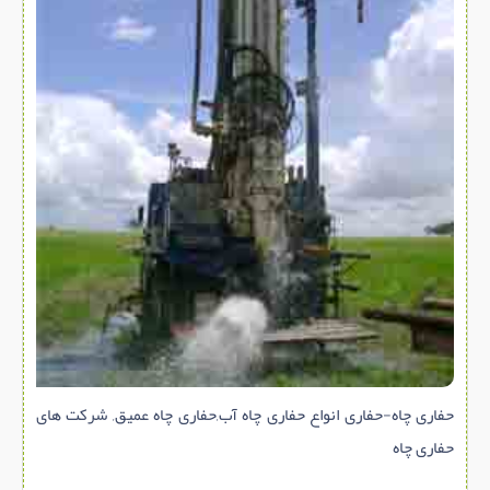
سازه پیش ساخته
سنگ ساختمانی
عایق ساختمان
سرویس بهداشتی
پله,نرده,حفاظ
برقی,روشنایی,ایمنی
تاسیسات ساختمان
ابزار آلات ساختمانی
تعمیر و نگهداری ساختمان
محوطه سازی و نما
ماشین آلات ساختمانی
حفاری چاه-حفاری انواع حفاری چاه آب,حفاری چاه عمیق, شرکت های
ژئوتکنیک
حفاری چاه
متفرقه