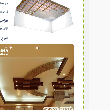
در سا
و تزیی
طراحی
اجرای 
انواع
ط