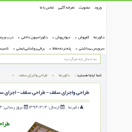
ورود
عضویت
تعرفه آگهی
تماس با ما
دکورنما
کفپوش
دیوارپوش
دکوراسیون داخلی
درب و پنج
سرویس بهداشتی
پله,نرده,حفاظ
برقی,روشنایی,ایمنی
تاسیس
شما اینجا هستید :
دکورنما
>
طراحی واجرای سقف
>
طراحی واجرای سقف - طراحی سقف - اجرای 
ارسال:
۱۳۹۴/۳/۴
بروز رسانی:
۱۳۹۴/۳/۴
دکورنما
طراح