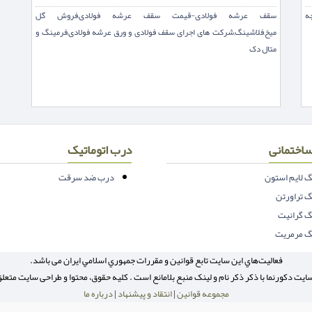
ه
سقف عرشه فولادی-قیمت سقف عرشه فولادی,فروش گل
میخ,فلاشینگ,شرکت های اجرای سقف فولادی و ورق عرشه فولادی,فرمینگ و
متال دک
اختمانی
درب اتوماتیک
 لایم استون
درب ضد سرقت
 تراورتن
 گرانیت
 مرمریت
فعاليت‌هاي اين سايت تابع قوانين و مقررات جمهوري اسلامي ايران می باشد.
ایت دکورنما با ذکر ذکر نام و لینک منبع بلامانع است . کلیه حقوق، محتوا و طراحی سایت متعل
مجموعه قوانین
|
انتقاد و پیشنهاد
|
درباره ما