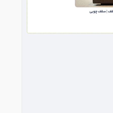
سقف | سقف چوبی