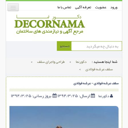
ورود
عضویت
تعرفه آگهی
تماس با ما
دکورنما
جستجو
کفپوش
شما اینجا هستید :
دکورنما
>
طراحی واجرای سقف
>
دیوارپوش
سقف عرشه فولادی
>
دکوراسیون داخلی
سقف عرشه فولادی - عرشه فولادی
درب و پنجره
بتن-بتون
ارسال:
۱۳۹۴/۳/۲۵
بروز رسانی:
۱۳۹۴/۳/۲۵
دکورنما
شهری ترافیکی
ساخت و ساز
مصالح ساختمانی