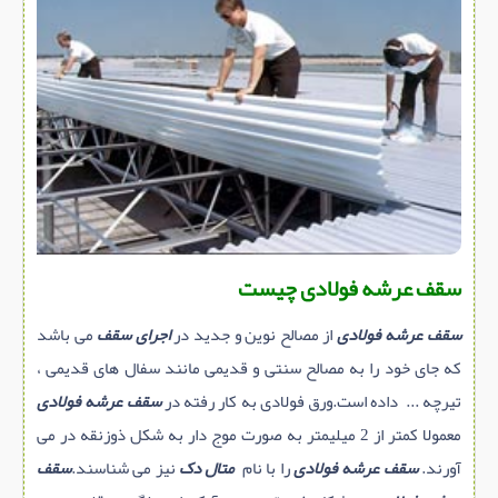
سازه پیش ساخته
سنگ ساختمانی
عایق ساختمان
سرویس بهداشتی
پله,نرده,حفاظ
برقی,روشنایی,ایمنی
تاسیسات ساختمان
سقف عرشه فولادی چیست
ابزار آلات ساختمانی
تعمیر و نگهداری ساختمان
سقف عرشه فولادی
از مصالح نوین و جدید در
اجرای سقف
می باشد
محوطه سازی و نما
که جای خود را به مصالح سنتی و قدیمی مانند سفال های قدیمی ،
تیرچه ... داده است.ورق فولادی به کار رفته در
سقف عرشه فولادی
ماشین آلات ساختمانی
معمولا کمتر از 2 میلیمتر به صورت موج دار به شکل ذوزنقه در می
ژئوتکنیک
آورند.
سقف عرشه فولادی
را با نام
متال دک
نیز می شناسند.
سقف
متفرقه