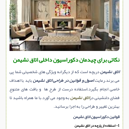
سازه پیش ساخته
سنگ ساختمانی
عایق ساختمان
سرویس بهداشتی
پله,نرده,حفاظ
برقی,روشنایی,ایمنی
نکاتی برای چیدمان
دکوراسیون داخلی اتاق نشیمن
تاسیسات ساختمان
اتاق نشیمن
دریچه است که از دیگرانه ویژگی های شخصیتی شما پی
ابزار آلات ساختمانی
می برند.رعایت
اصول و قوانین در طراحی اتاق نشیمن
باید با اهداف
تعمیر و نگهداری ساختمان
خاصی انجام بگیرد.استفاده درست از طرح ها و بافت های متنوع
محوطه سازی و نما
فضای دلنشینی در
اتاق نشیمن
به وجود می آورد.با ما همراه باشید تا
ماشین آلات ساختمانی
بهترین تغییر و طراحی را به اجرا برسانید.
ژئوتکنیک
قوانین دکوراسیون اتاق نشیمن
متفرقه
1- استفاده از پارچه در اتاق نشیمن