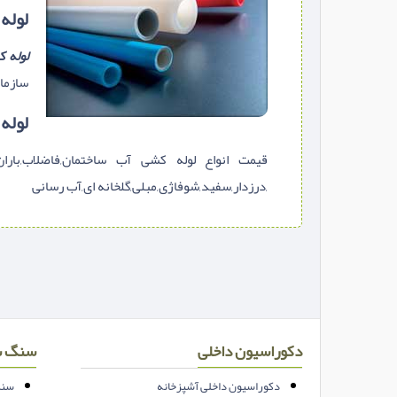
لوله
لوله 
سازما
لوله
قیمت انواع لوله کشی آب ساختمان,فاضلاب,باران,ر
,درزدار,سفید,شوفاژی,مبلی,گلخانه ای,آب رسانی
دکوراسیون داخلی
سنگ س
دکوراسیون داخلی آشپزخانه
سنگ