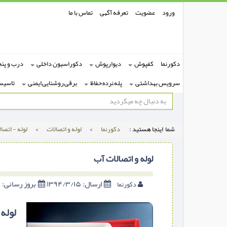
ورود
عضویت
تعرفه آگهی
تماس با ما
دکورنما
کفپوش
دیوارپوش
دکوراسیون داخلی
درب و پنج
سرویس بهداشتی
پله,نرده,حفاظ
برقی,روشنایی,ایمنی
تاسیس
شما اینجا هستید :
دکورنما
>
لوله و اتصالات
>
لوله - اتصا
لوله و اتصالات آب
ارسال:
۱۳۹۴/۳/۱۵
بروز رسانی:
۱۳۹۴/۳/۱۵
دکورنما
لوله 