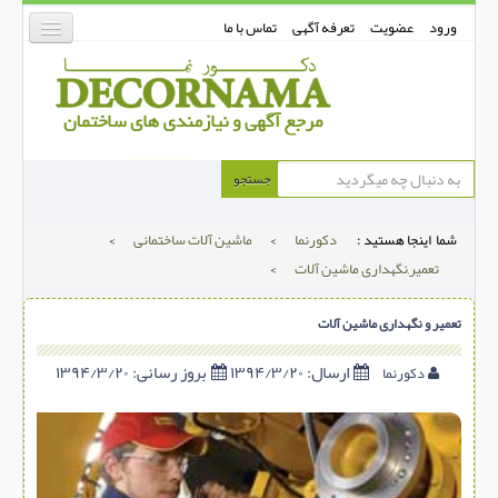
ورود
عضویت
تعرفه آگهی
تماس با ما
دکورنما
جستجو
کفپوش
شما اینجا هستید :
دکورنما
>
ماشین آلات ساختمانی
>
دیوارپوش
تعمیر,نگهداری ماشین آلات
>
دکوراسیون داخلی
تعمیر و نگهداری ماشین آلات
درب و پنجره
بتن-بتون
ارسال:
۱۳۹۴/۳/۲۰
بروز رسانی:
۱۳۹۴/۳/۲۰
دکورنما
شهری ترافیکی
ساخت و ساز
مصالح ساختمانی