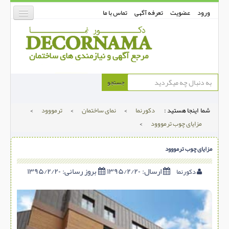
ورود
عضویت
تعرفه آگهی
تماس با ما
دکورنما
جستجو
کفپوش
شما اینجا هستید :
دکورنما
>
نمای ساختمان
>
ترمووود
>
دیوارپوش
مزایای چوب ترمووود
>
دکوراسیون داخلی
مزایای چوب ترمووود
درب و پنجره
بتن-بتون
ارسال:
۱۳۹۵/۲/۲۰
بروز رسانی:
۱۳۹۵/۲/۲۰
دکورنما
شهری ترافیکی
ساخت و ساز
مصالح ساختمانی