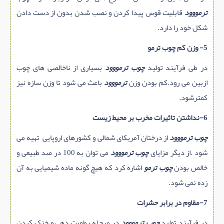
ترمووود
قابلیت قوس پیدا کردن و نصب شدن بدون از دست دادن
شکل خود را دارد.
5- وزن کم چوب ترمو
در طی فرآیند تولید
چوب ترمووود
بسیاری از ناخالصی های چوب
ازبین می رود.کم بودن وزن
ترمووود
باعث می شود تا وزن سازه نیز
کمترشود.
6-نداشتن تاثیرات مخرب بر محیط زیست
چوب ترمووود
از درختان آمریکای شمالی و کشورهای اروپایی تهیه می
شود .از دیگر مزایای
چوب ترمووود
می توان به 100 در صد طبیعی و
خالص بودن
چوب ترمو
اشاره کرد که هیچ گونه ماده شیمیایی به آن
زده نمی شود.
7-مقاوم در برابر حشرات
در فرآیند تولید
چوب ترمووود
در مرحله رطوبت دهی و خنک کردن