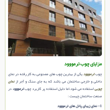
سازه پیش ساخته
سنگ ساختمانی
عایق ساختمان
سرویس بهداشتی
پله,نرده,حفاظ
برقی,روشنایی,ایمنی
تاسیسات ساختمان
مزایای چوب ترمووود
ابزار آلات ساختمانی
تعمیر و نگهداری ساختمان
چوب
ترمووود
یکی از بهترین چوب های مصنوعی به کار رفته در نمای
محوطه سازی و نما
داخلی و خارجی ساختمان می باشد که به جای سنگ و آجر از
نمای
چوبی
استفاده می شود.اما دلیل استفاده پر کاربرد چوب
ترمووود
در
ماشین آلات ساختمانی
صنعت ساختمان چیست :
ژئوتکنیک
متفرقه
1- نمای زیبای پانل های ترمووود