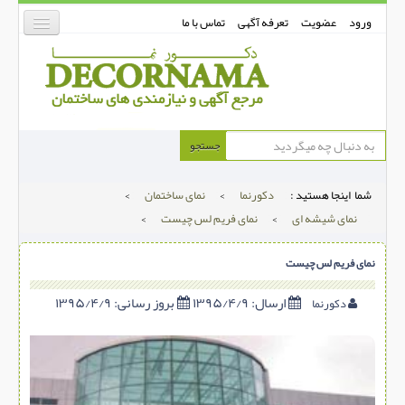
ورود
عضویت
تعرفه آگهی
تماس با ما
دکورنما
جستجو
کفپوش
شما اینجا هستید :
دکورنما
>
نمای ساختمان
>
دیوارپوش
نمای شیشه ای
>
نمای فریم لس چیست
>
دکوراسیون داخلی
نمای فریم لس چیست
درب و پنجره
بتن-بتون
ارسال:
۱۳۹۵/۴/۹
بروز رسانی:
۱۳۹۵/۴/۹
دکورنما
شهری ترافیکی
ساخت و ساز
مصالح ساختمانی