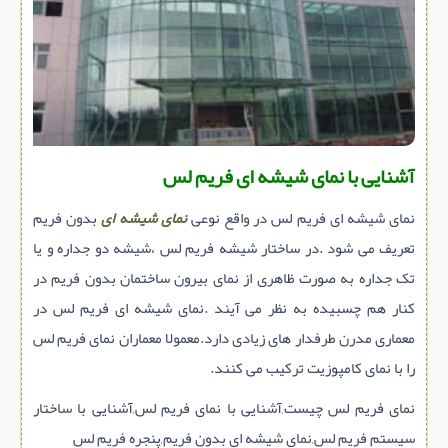
سازه پیش ساخته
سنگ ساختمانی
عایق ساختمان
سرویس بهداشتی
پله,نرده,حفاظ
آشنایی با نمای شیشه ای فریم لس
برقی,روشنایی,ایمنی
نمای شیشه ای فریم لس در واقع نوعی
نمای شیشه ای
بدون فریم
تاسیسات ساختمان
تعریف می شود .در ساختار شیشه فریم لس ،شیشه دو جداره و یا
ابزار آلات ساختمانی
تک جداره به صورت ظاهری از نمای بیرون ساختمان بدون فریم در
تعمیر و نگهداری ساختمان
کنار هم چسبیده به نظر می آیند .نمای شیشه ای فریم لس در
محوطه سازی و نما
معماری مدرن طرفدار های زیادی دارد.معمولا معماران نمای فریم لس
ماشین آلات ساختمانی
را با نمای کامپوزیت ترکیب می کنند.
ژئوتکنیک
نمای فریم لس چیست,آشنایی با نمای فریم لس,آشنایی با ساختار
متفرقه
سیستم فریم لس,نمای شیشه ای بدون فریم,پنجره فریم لس