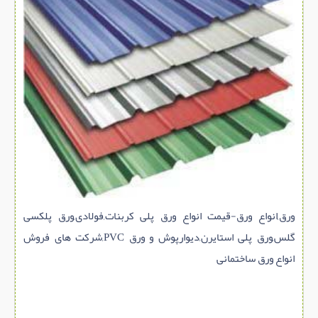
سازه پیش ساخته
سنگ ساختمانی
عایق ساختمان
سرویس بهداشتی
پله,نرده,حفاظ
برقی,روشنایی,ایمنی
تاسیسات ساختمان
ابزار آلات ساختمانی
تعمیر و نگهداری ساختمان
ورق,انواع ورق-قیمت انواع ورق پلی کربنات,فولادی,ورق پلکسی
محوطه سازی و نما
گلس,ورق پلی استایرن,دیوارپوش و ورق PVC,شرکت های فروش
ماشین آلات ساختمانی
انواع ورق ساختمانی
ژئوتکنیک
متفرقه