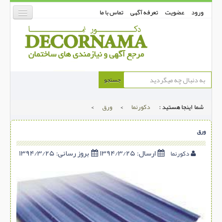
ورود
عضویت
تعرفه آگهی
تماس با ما
دکورنما
جستجو
کفپوش
شما اینجا هستید :
دکورنما
>
ورق
>
دیوارپوش
دکوراسیون داخلی
ورق
درب و پنجره
ارسال:
۱۳۹۴/۳/۲۵
بروز رسانی:
۱۳۹۴/۳/۲۵
دکورنما
بتن-بتون
شهری ترافیکی
ساخت و ساز
مصالح ساختمانی