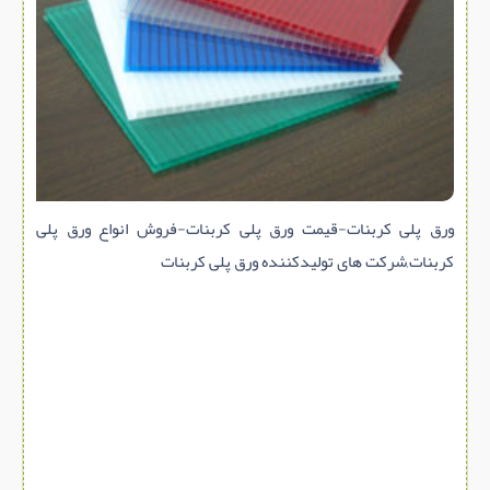
سازه پیش ساخته
سنگ ساختمانی
عایق ساختمان
سرویس بهداشتی
پله,نرده,حفاظ
برقی,روشنایی,ایمنی
ورق پلی کربنات-قیمت ورق پلی کربنات-فروش انواع ورق پلی
تاسیسات ساختمان
کربنات,شرکت های تولیدکننده ورق پلی کربنات
ابزار آلات ساختمانی
تعمیر و نگهداری ساختمان
محوطه سازی و نما
ماشین آلات ساختمانی
ژئوتکنیک
متفرقه