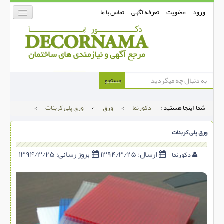
ورود
عضویت
تعرفه آگهی
تماس با ما
دکورنما
جستجو
کفپوش
شما اینجا هستید :
دکورنما
>
ورق
>
ورق پلی کربنات
>
دیوارپوش
دکوراسیون داخلی
ورق پلی کربنات
درب و پنجره
ارسال:
۱۳۹۴/۳/۲۵
بروز رسانی:
۱۳۹۴/۳/۲۵
دکورنما
بتن-بتون
شهری ترافیکی
ساخت و ساز
مصالح ساختمانی