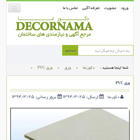
ورود
عضویت
تعرفه آگهی
تماس با ما
دکورنما
جستجو
کفپوش
شما اینجا هستید :
دکورنما
>
ورق
>
ورق PVC
>
دیوارپوش
دکوراسیون داخلی
ورق PVC
درب و پنجره
ارسال:
۱۳۹۴/۳/۲۵
بروز رسانی:
۱۳۹۴/۳/۲۵
دکورنما
بتن-بتون
شهری ترافیکی
ساخت و ساز
مصالح ساختمانی