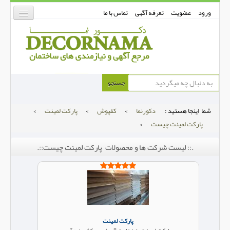
ورود
عضویت
تعرفه آگهی
تماس با ما
دکورنما
جستجو
کفپوش
شما اینجا هستید :
دکورنما
>
کفپوش
>
پارکت لمینت
>
دیوارپوش
پارکت لمینت چیست
>
دکوراسیون داخلی
.:: لیست شرکت ها و محصولات پارکت لمینت چیست::.
درب و پنجره
بتن-بتون
شهری ترافیکی
ساخت و ساز
پارکت لمینت
مصالح ساختمانی