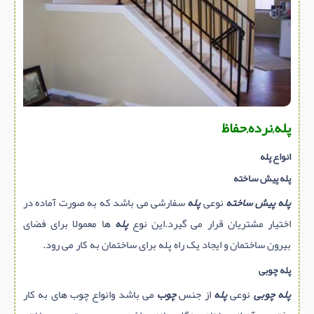
سازه پیش ساخته
سنگ ساختمانی
عایق ساختمان
سرویس بهداشتی
پله,نرده,حفاظ
پله,نرده,حفاظ
برقی,روشنایی,ایمنی
انواع پله
تاسیسات ساختمان
پله پیش ساخته
ابزار آلات ساختمانی
پله پیش ساخته
نوعی
پله
سفارشی می باشد که به صورت آماده در
تعمیر و نگهداری ساختمان
اختیار مشتریان قرار می گیرد.این نوع
پله
ها معمولا برای فضای
محوطه سازی و نما
بیرون ساختمان و ایجاد یک راه پله برای ساختمان به کار می رود.
ماشین آلات ساختمانی
پله چوبی
ژئوتکنیک
پله چوبی
نوعی
پله
از جنس
چوب
می باشد وانواع چوب های به کار
متفرقه