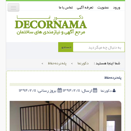
ورود
عضویت
تعرفه آگهی
تماس با ما
دکورنما
جستجو
کفپوش
شما اینجا هستید :
دکورنما
>
پله,نرده,حفاظ
>
دیوارپوش
دکوراسیون داخلی
پله,نرده,حفاظ
درب و پنجره
ارسال:
۱۳۹۴/۲/۱۱
بروز رسانی:
۱۳۹۴/۲/۱۱
دکورنما
بتن-بتون
شهری ترافیکی
ساخت و ساز
مصالح ساختمانی