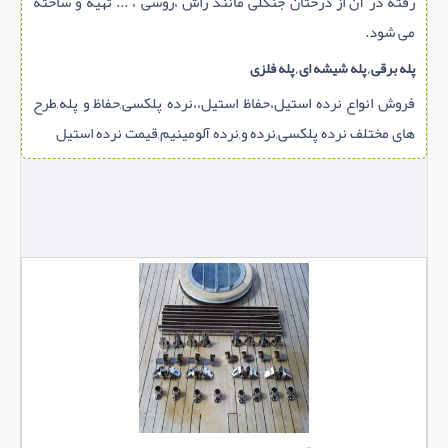
رفته در آن از درختان جنگلی مانند راش ،روسی ، ... تهیه و ساخته
می شود.
پله برقی ,
پله شیشه ای ,
پله فلزی
فروش انواع نرده استیل،حفاظ استیل،،نرده پلکسی,حفاظ و پله,طرح
های مختلف نرده پلکسی,نرده و,نرده آلومینیم,قیمت نرده استیل