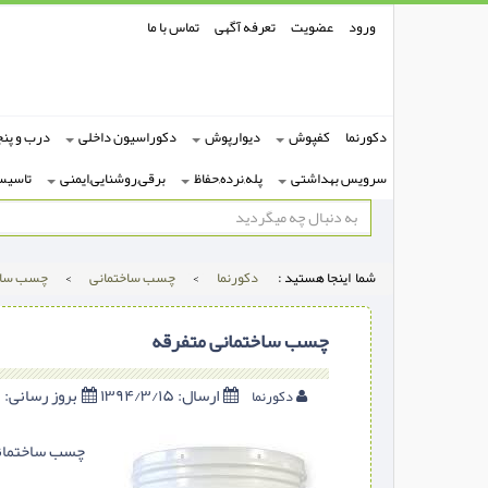
ورود
عضویت
تعرفه آگهی
تماس با ما
دکورنما
کفپوش
دیوارپوش
دکوراسیون داخلی
درب و پنج
سرویس بهداشتی
پله,نرده,حفاظ
برقی,روشنایی,ایمنی
تاسیس
شما اینجا هستید :
دکورنما
>
چسب ساختمانی
>
چسب ساخت
چسب ساختمانی متفرقه
ارسال:
۱۳۹۴/۳/۱۵
بروز رسانی:
۱۳۹۴/۳/۱۵
دکورنما
چسب ساختمانی