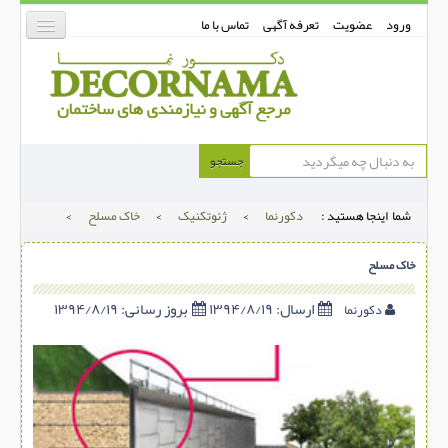
ورود
عضویت
تعرفه آگهی
تماس با ما
دکورنما
جستجو
کفپوش
شما اینجا هستید :
دکورنما
>
ژئوتکنیک
>
خاک مسلح
>
دیوارپوش
دکوراسیون داخلی
خاک مسلح
درب و پنجره
ارسال:
۱۳۹۴/۸/۱۹
بروز رسانی:
۱۳۹۴/۸/۱۹
دکورنما
بتن-بتون
شهری ترافیکی
ساخت و ساز
مصالح ساختمانی