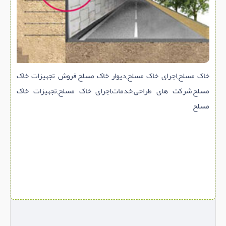
سازه پیش ساخته
سنگ ساختمانی
عایق ساختمان
سرویس بهداشتی
خاک مسلح,اجرای خاک مسلح,دیوار خاک مسلح,فروش تجهیزات خاک
پله,نرده,حفاظ
مسلح,شرکت های طراحی,خدمات,اجرای خاک مسلح,تجهیزات خاک
برقی,روشنایی,ایمنی
مسلح
تاسیسات ساختمان
ابزار آلات ساختمانی
تعمیر و نگهداری ساختمان
محوطه سازی و نما
ماشین آلات ساختمانی
ژئوتکنیک
متفرقه