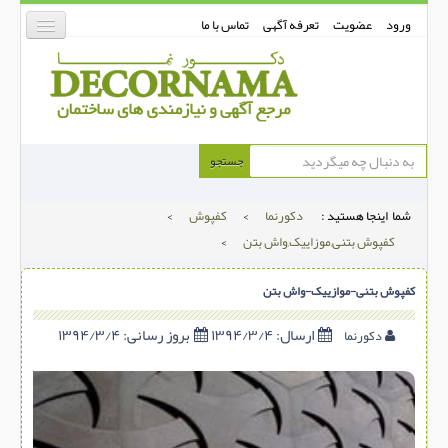
ورود
عضویت
تعرفه آگهی
تماس با ما
دکورنما
جستجو
کفپوش
شما اینجا هستید :
دکورنما
>
کفپوش
>
دیوارپوش
کفپوش بتنی,موزاییک,واش بتن
>
دکوراسیون داخلی
کفپوش بتنی-موازییک-واش بتن
درب و پنجره
بتن-بتون
ارسال:
۱۳۹۴/۳/۴
بروز رسانی:
۱۳۹۴/۳/۴
دکورنما
شهری ترافیکی
ساخت و ساز
مصالح ساختمانی