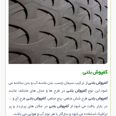
سازه پیش ساخته
سنگ ساختمانی
عایق ساختمان
سرویس بهداشتی
پله,نرده,حفاظ
برقی,روشنایی,ایمنی
تاسیسات ساختمان
ابزار آلات ساختمانی
کفپوش بتنی
تعمیر و نگهداری ساختمان
کفپوش بتنی
از ترکیب سیمان،چسب بتن،ماسه،آب و بتن ساخته می
محوطه سازی و نما
شود.این نوع
کفپوش بتنی
در طرح ها و مدل های مختلف مانند
ماشین آلات ساختمانی
کفپوش بتنی
طرح شش ضلعی ،پنج ضلعی ،
کفپوش بتنی
طرح آی
و ...
ژئوتکنیک
در بازار یافت می شود.از
کفپوش بتنی
در مکان های پرتردد و پر
متفرقه
ترافیک استفاده می شود و سازگار با هر نوع آب و هوایی می باشد.